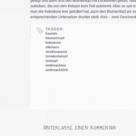
gelegt und dann erst den Blumentopf mit Leckereien gefüllt. Nat
zukleben, die von den Keksen kein Fett aufnimmt. Aber so sah e
man die Keksdose leer gefuttert hat, auch den Blumentopf als
entsprechenden Untersetzer drunter stellt. Also – zwei Geschen
TAGGED:
basteln
blumentopf
keksdose
nikolaus
strukturpaste
terrakottatopf
tontopf
weihnachten
weihnachtlich
HINTERLASSE EINEN KOMMENTAR