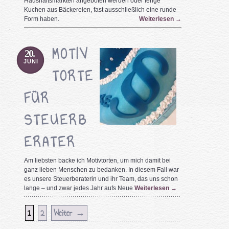
Haushaltsmärkten angeboten werden oder ferige
Kuchen aus Bäckereien, fast ausschließlich eine runde
Form haben.
Weiterlesen
→
MOTIV
20.
JUNI
TORTE
FÜR
STEUERB
ERATER
Am liebsten backe ich Motivtorten, um mich damit bei
ganz lieben Menschen zu bedanken. In diesem Fall war
es unsere Steuerberaterin und ihr Team, das uns schon
lange – und zwar jedes Jahr aufs Neue
Weiterlesen
→
1
2
Weiter →