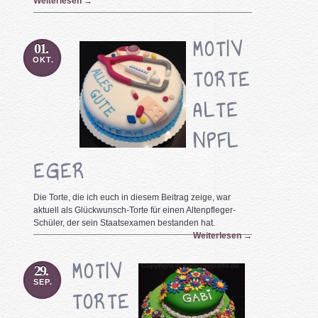
Weiterlesen
→
MOTIV
01.
OKT.
TORTE
ALTE
NPFL
EGER
Die Torte, die ich euch in diesem Beitrag zeige, war
aktuell als Glückwunsch-Torte für einen Altenpfleger-
Schüler, der sein Staatsexamen bestanden hat.
Weiterlesen
→
MOTIV
29.
SEP.
TORTE