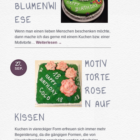
BLUMENWI
ESE
Wenn man einen lieben Menschen beschenken möchte,
dann mache ich das gerne mit einem Kuchen bzw. einer
Motivtorte…
Weiterlesen
→
MOTIV
27.
SEP.
TORTE
ROSE
N AUF
KISSEN
Kuchen in viereckiger Form erfreuen sich immer mehr
Begeisterung, da die gängigen Formen, die von