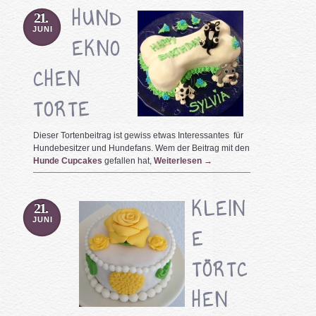
HUND
21.
JUNI
EKNO
CHEN
TORTE
Dieser Tortenbeitrag ist gewiss etwas Interessantes für
Hundebesitzer und Hundefans. Wem der Beitrag mit den
Hunde Cupcakes
gefallen hat,
Weiterlesen
→
KLEIN
21.
JUNI
E
TÖRTC
HEN