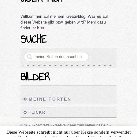
Willkommen auf meinem Kreativblog. Was es auf
dieser Website gibt bzw. geben wird? Mehr dazu
findet ihr
hier
SUCHE
BILDER
MEINE TORTEN
FLICKR
© 2026 - Mycrafts - kreative Ideen zum selber basteln -
Impressum
|
Datenschutz
Diese Webseite schreibt nicht nur über Kekse sondern verwendet
by
Sara White