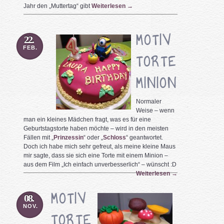
Jahr den „Muttertag“ gibt
Weiterlesen
→
MOTIV
22.
FEB.
TORTE
MINION
Normaler
Weise – wenn
man ein kleines Mädchen fragt, was es für eine
Geburtstagstorte haben möchte – wird in den meisten
Fällen mit „
Prinzessin
“ oder „
Schloss
“ geantwortet.
Doch ich habe mich sehr gefreut, als meine kleine Maus
mir sagte, dass sie sich eine Torte mit einem Minion –
aus dem Film „Ich einfach unverbesserlich“ – wünscht :D
Weiterlesen
→
MOTIV
08.
NOV.
TORTE