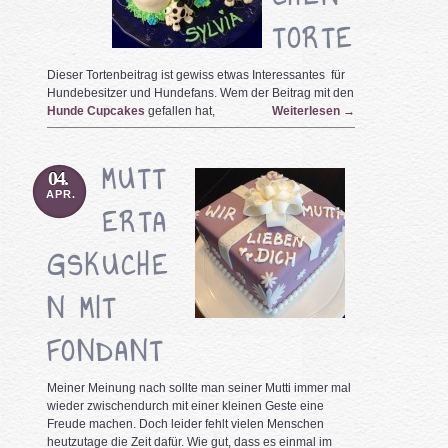
TORTE
Dieser Tortenbeitrag ist gewiss etwas Interessantes für
Hundebesitzer und Hundefans. Wem der Beitrag mit den
Hunde Cupcakes
gefallen hat,
Weiterlesen
→
MUTT
04.
APR.
ERTA
GSKUCHE
N MIT
FONDANT
Meiner Meinung nach sollte man seiner Mutti immer mal
wieder zwischendurch mit einer kleinen Geste eine
Freude machen. Doch leider fehlt vielen Menschen
heutzutage die Zeit dafür. Wie gut, dass es einmal im