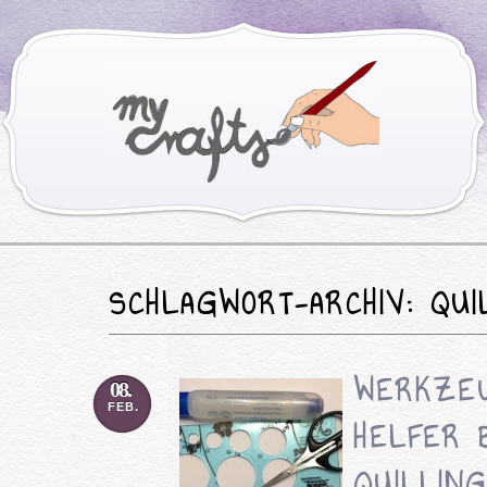
SCHLAGWORT-ARCHIV: QU
WERKZEU
08.
FEB.
HELFER 
QUILLING