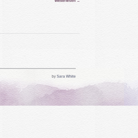
Weiterlesen
→
by
Sara White