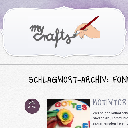
SCHLAGWORT-ARCHIV: FO
MOTIVTO
24.
APR.
Wer seinen katholisch
bekannten „Kommunion“
sakramentalen Feierlic